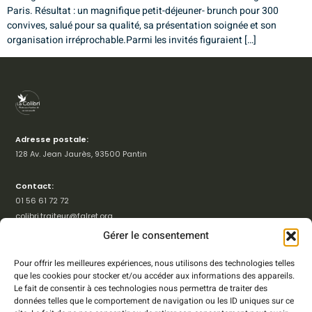
Paris. Résultat : un magnifique petit-déjeuner- brunch pour 300
convives, salué pour sa qualité, sa présentation soignée et son
organisation irréprochable.Parmi les invités figuraient […]
Adresse postale:
128 Av. Jean Jaurès, 93500 Pantin​
Contact:
01 56 61 72 72​
colibri.traiteur@falret.org
Gérer le consentement
Navigation
Pour offrir les meilleures expériences, nous utilisons des technologies telles
Accueil
que les cookies pour stocker et/ou accéder aux informations des appareils.
Le fait de consentir à ces technologies nous permettra de traiter des
ESAT Colibri
données telles que le comportement de navigation ou les ID uniques sur ce